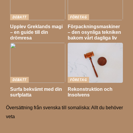
DEBATT
FÖRETAG
Upplev Greklands magi
Förpackningsmaskiner
– en guide till din
– den osynliga tekniken
drömresa
bakom vårt dagliga liv
DEBATT
FÖRETAG
Surfa bekvämt med din
Rekonstruktion och
surfplatta
Insolvens
Översättning från svenska till somaliska: Allt du behöver
veta