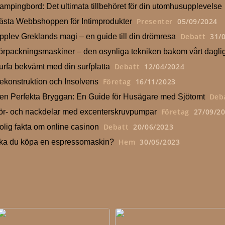
ampingbord: Det ultimata tillbehöret för din utomhusupplevelse
Presenter
05/09/2024
ästa Webbshoppen för Intimprodukter
Debatt
31/
pplev Greklands magi – en guide till din drömresa
örpackningsmaskiner – den osynliga tekniken bakom vårt daglig
Debatt
12/04/2024
urfa bekvämt med din surfplatta
Företag
16/11/2023
ekonstruktion och Insolvens
Deb
en Perfekta Bryggan: En Guide för Husägare med Sjötomt
Företag
27/09/2
ör- och nackdelar med excenterskruvpumpar
Debatt
20/06/2023
olig fakta om online casinon
Hem
30/05/2023
ka du köpa en espressomaskin?