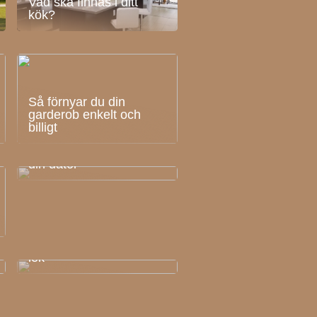
Vad ska finnas i ditt
kök?
Så förnyar du din
garderob enkelt och
billigt
Guide: Hur du optimerar
din dator
LEGO för alla typer av
lek