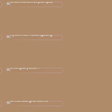
excenterskruvpumpar
Flytta enkelt med
flyttfirma Helsingborg
Är du verkligen förtjust i
energidrycker?
Våra digitala
användargränssnitt