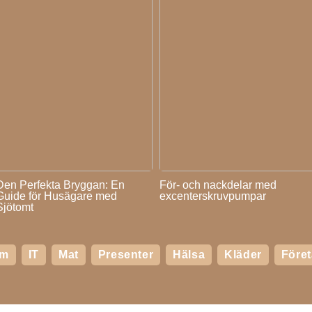
Den Perfekta Bryggan: En
För- och nackdelar med
Guide för Husägare med
excenterskruvpumpar
Sjötomt
em
IT
Mat
Presenter
Hälsa
Kläder
Före