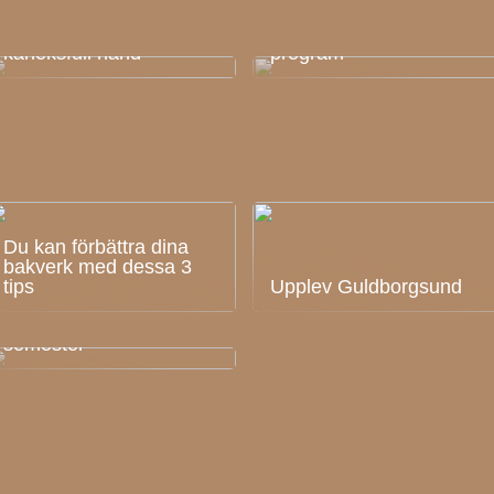
Office 365: Lär dig att
Ge din garderob en
navigera i en djungel av
kärleksfull hand
program
Du kan förbättra dina
bakverk med dessa 3
tips
Upplev Guldborgsund
Så får du uppleva
mycket under din
semester