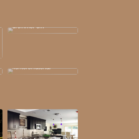
Julklapparna dina barn
drömmer om
Inred kontoret med rätt
kontorsmaterial