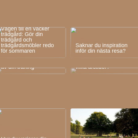
Vägen till en vacker
trädgård: Gör din
trädgård och
trädgårdsmöbler redo
Saknar du inspiration
för sommaren
inför din nästa resa?
Så får du ut det mesta
Vilka ytterkläder hör till
av din träning
vilka årstider?