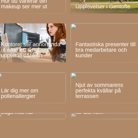
Hur du varierar din
makeup ser mer ut
Upplevelser i Gentofte
Kontoret ser annorlunda
Fantastiska presenter till
ut efter ett långt
bra medarbetare och
uppehåll därifrån
kunder
Njut av sommarens
Lär dig mer om
perfekta kvällar på
pollenallergier
terrassen
Hitta rätt trädgårdsbord
Laga mat här
för ditt hem