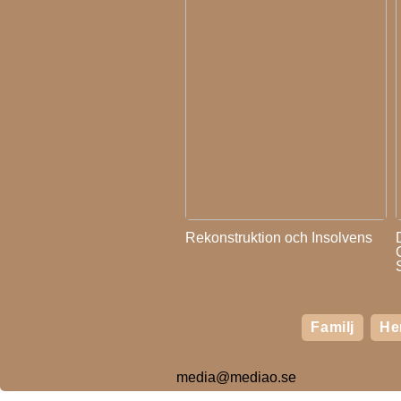
Rekonstruktion och Insolvens
Familj
H
media@mediao.se