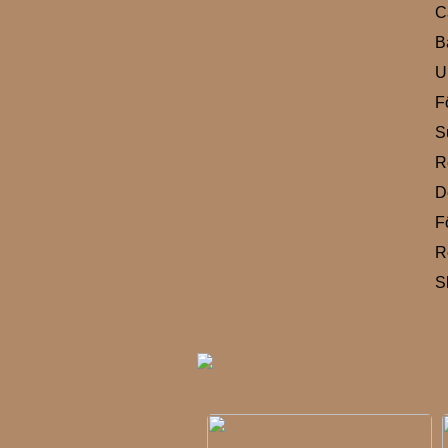
C
B
U
F
S
R
D
F
R
S