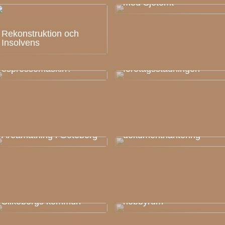
med Sjötomt
Rekonstruktion och
Insolvens
Anlita en städfirma i
Ska du köpa en
Helsingborg till
espressomaskin?
företagsstädningen
Pärmar som en
oundgänglig del av
Areamätning i Göteborg
dokumenthantering
Få all din kunskap om
Allt du behöver i ditt
Silkeborgs kommun
hobbyrum