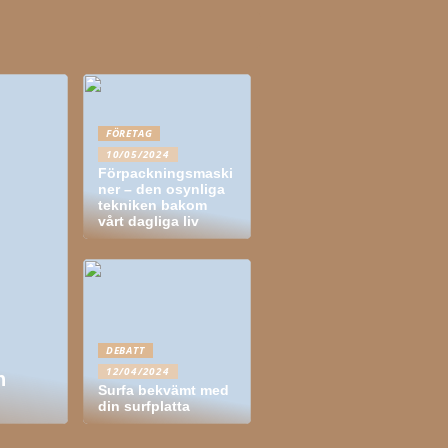
FÖRETAG
10/05/2024
Förpackningsmaski
ner – den osynliga
tekniken bakom
vårt dagliga liv
DEBATT
12/04/2024
n
Surfa bekvämt med
din surfplatta
För- och nackdelar med