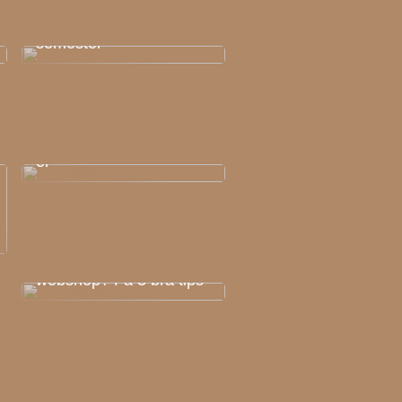
Det är därför du ska
välja en kör själv-
semester
Intresserad av språk?
Kanske behöver du lära
dig mer om
kommunikationsstrategi
er
Vill du starta din egen
webshop? Få 3 bra tips