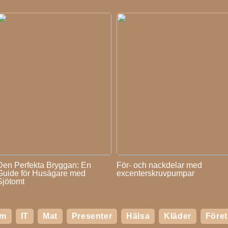
Den Perfekta Bryggan: En
För- och nackdelar med
Guide för Husägare med
excenterskruvpumpar
Sjötomt
em
IT
Mat
Presenter
Hälsa
Kläder
Före