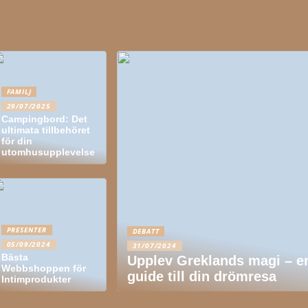
FAMILJ
29/07/2025
Campingbord: Det
ultimata tillbehöret
för din
utomhusupplevelse
PRESENTER
DEBATT
05/09/2024
31/07/2024
Bästa
Upplev Greklands magi – e
Webbshoppen för
guide till din drömresa
Intimprodukter
Den Perfekta Bryggan:
En Guide för Husägare