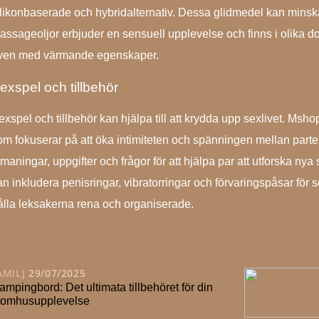
ilikonbaserade och hybridalternativ. Dessa glidmedel kan minska
assageoljor erbjuder en sensuell upplevelse och finns i olika d
ven med värmande egenskaper.
exspel och tillbehör
exspel och tillbehör kan hjälpa till att krydda upp sexlivet. Msho
om fokuserar på att öka intimiteten och spänningen mellan parte
tmaningar, uppgifter och frågor för att hjälpa par att utforska ny
n inkludera penisringar, vibratorringar och förvaringspåsar för sex
ålla leksakerna rena och organiserade.
AMILJ
29/07/2025
ampingbord: Det ultimata tillbehöret för din
tomhusupplevelse