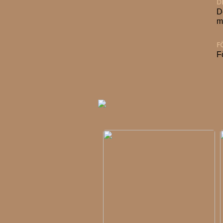
D
D
m
F
F