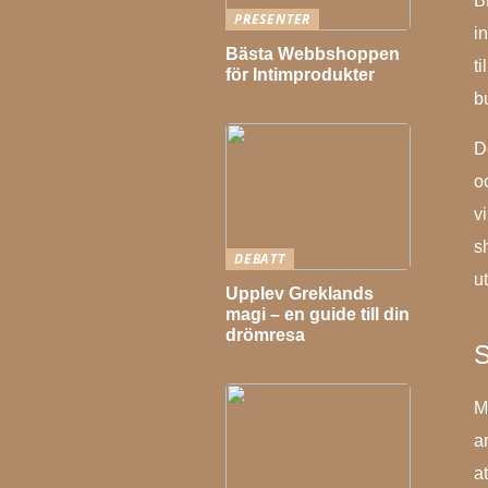
B
PRESENTER
i
Bästa Webbshoppen
t
för Intimprodukter
b
D
o
vi
s
DEBATT
u
Upplev Greklands
magi – en guide till din
drömresa
S
M
a
at