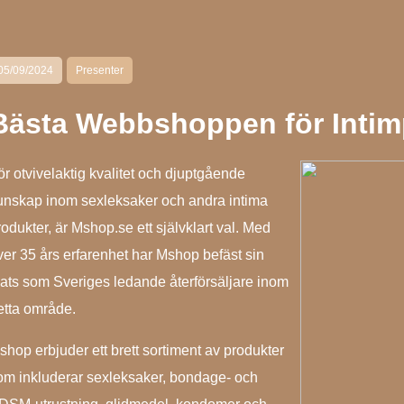
05/09/2024
Presenter
Bästa Webbshoppen för Intim
ör otvivelaktig kvalitet och djuptgående
unskap inom sexleksaker och andra intima
rodukter, är Mshop.se ett självklart val. Med
ver 35 års erfarenhet har Mshop befäst sin
lats som Sveriges ledande återförsäljare inom
etta område.
shop erbjuder ett brett sortiment av produkter
om inkluderar sexleksaker, bondage- och