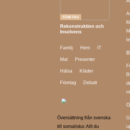
A
A
FÖRETAG
f
Rekonstruktion och
M
Insolvens
l
Familj
Hem
IT
B
Mat
Presenter
F
Hälsa
Kläder
B
Företag
Debatt
d
m
G
G
Översättning från svenska
u
till somaliska: Allt du