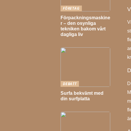
FÖRETAG
V
Förpackningsmaskine
V
r – den osynliga
tekniken bakom vårt
s
dagliga liv
f
a
k
D
D
DEBATT
M
Surfa bekvämt med
din surfplatta
m
f
är