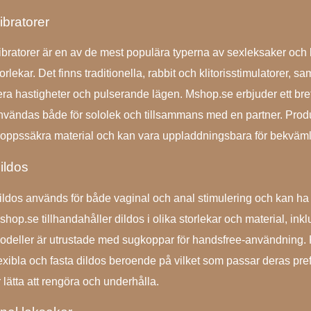
ibratorer
ibratorer är en av de mest populära typerna av sexleksaker och
torlekar. Det finns traditionella, rabbit och klitorisstimulatorer,
lera hastigheter och pulserande lägen. Mshop.se erbjuder ett bre
nvändas både för sololek och tillsammans med en partner. Produkt
roppssäkra material och kan vara uppladdningsbara för bekväml
ildos
ildos används för både vaginal och anal stimulering och kan ha en
shop.se tillhandahåller dildos i olika storlekar och material, inkl
odeller är utrustade med sugkoppar för handsfree-användning. 
lexibla och fasta dildos beroende på vilket som passar deras pre
 lätta att rengöra och underhålla.