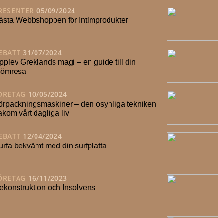
RESENTER
05/09/2024
ästa Webbshoppen för Intimprodukter
EBATT
31/07/2024
pplev Greklands magi – en guide till din
römresa
ÖRETAG
10/05/2024
örpackningsmaskiner – den osynliga tekniken
akom vårt dagliga liv
EBATT
12/04/2024
urfa bekvämt med din surfplatta
ÖRETAG
16/11/2023
ekonstruktion och Insolvens