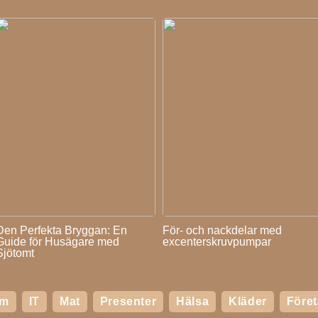
Den Perfekta Bryggan: En
För- och nackdelar med
Guide för Husägare med
excenterskruvpumpar
Sjötomt
em
IT
Mat
Presenter
Hälsa
Kläder
Före