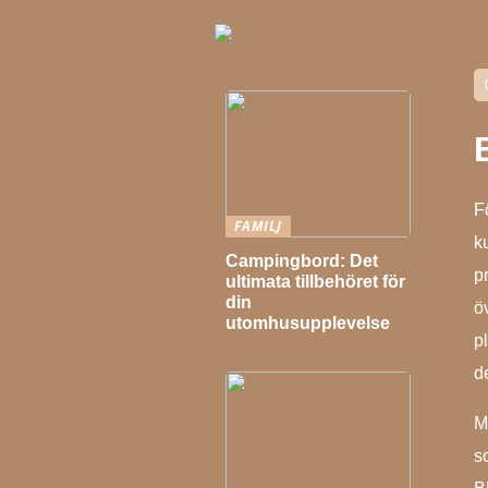
F
FAMILJ
k
Campingbord: Det
p
ultimata tillbehöret för
din
ö
utomhusupplevelse
p
d
M
s