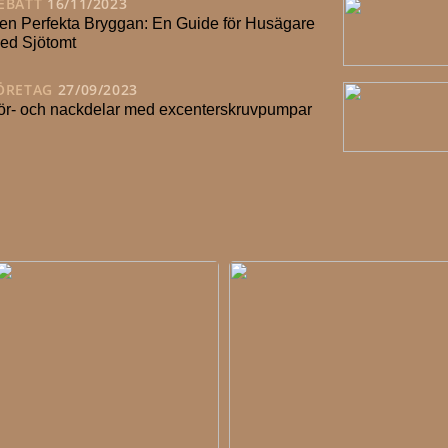
EBATT
16/11/2023
en Perfekta Bryggan: En Guide för Husägare
ed Sjötomt
ÖRETAG
27/09/2023
ör- och nackdelar med excenterskruvpumpar