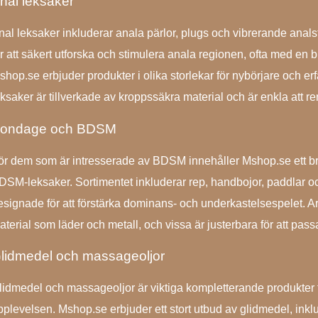
nal leksaker
nal leksaker inkluderar anala pärlor, plugs och vibrerande anal
ör att säkert utforska och stimulera anala regionen, ofta med en b
shop.se erbjuder produkter i olika storlekar för nybörjare och 
eksaker är tillverkade av kroppssäkra material och är enkla att r
ondage och BDSM
ör dem som är intresserade av BDSM innehåller Mshop.se ett br
DSM-leksaker. Sortimentet inkluderar rep, handbojor, paddlar o
esignade för att förstärka dominans- och underkastelsespelet. Art
aterial som läder och metall, och vissa är justerbara för att pass
lidmedel och massageoljor
lidmedel och massageoljor är viktiga kompletterande produkter fö
pplevelsen. Mshop.se erbjuder ett stort utbud av glidmedel, inkl