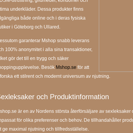
DSM-utrustning, glidmedel, kondomer och
ntima underkläder. Dessa produkter finns
illgängliga både online och i deras fysiska
utiker i Göteborg och Ullared.
essutom garanterar Mshop snabb leverans
ch 100% anonymitet i alla sina transaktioner,
lket gör det till en trygg och säker
hoppingupplevelse. Besök
Mshop.se
för att
tforska ett stilrent och modernt universum av njutning.
exleksaker och Produktinformation
shop.se är en av Nordens största återförsäljare av sexleksaker oc
npassat för olika preferenser och behov. De tillhandahåller produ
t ge maximal njutning och tillfredsställelse.