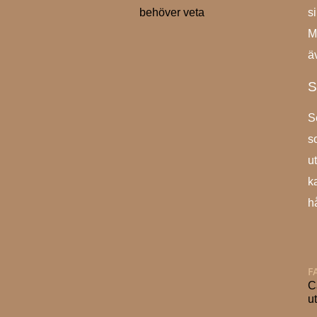
s
behöver veta
M
ä
S
S
s
u
ka
h
F
C
u