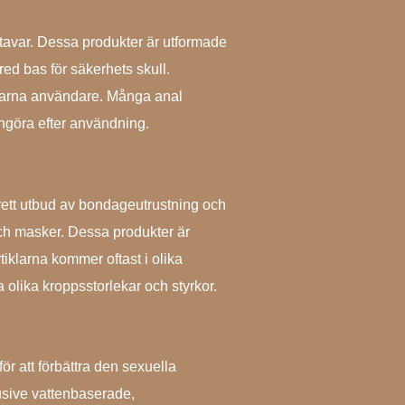
stavar. Dessa produkter är utformade
red bas för säkerhets skull.
erfarna användare. Många anal
engöra efter användning.
ett utbud av bondageutrustning och
ch masker. Dessa produkter är
iklarna kommer oftast i olika
a olika kroppsstorlekar och styrkor.
r att förbättra den sexuella
usive vattenbaserade,