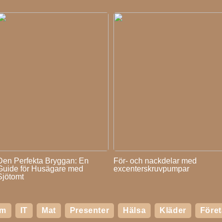
Den Perfekta Bryggan: En
För- och nackdelar med
Guide för Husägare med
excenterskruvpumpar
Sjötomt
em
IT
Mat
Presenter
Hälsa
Kläder
Före