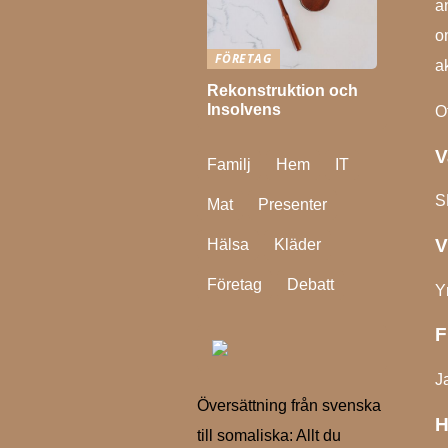
a
o
FÖRETAG
ak
Rekonstruktion och
Insolvens
O
V
Familj
Hem
IT
S
Mat
Presenter
V
Hälsa
Kläder
Företag
Debatt
Yr
F
J
Översättning från svenska
H
till somaliska: Allt du