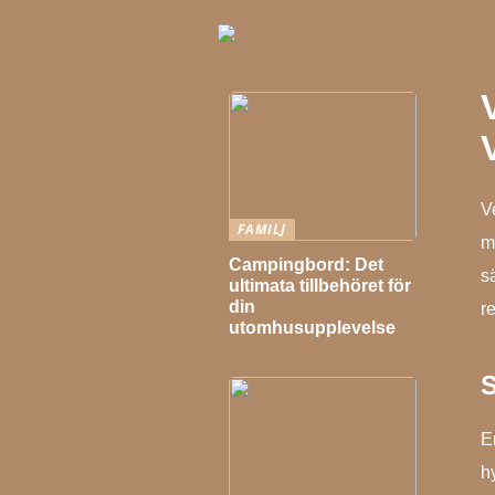
V
FAMILJ
m
Campingbord: Det
s
ultimata tillbehöret för
din
r
utomhusupplevelse
S
E
h