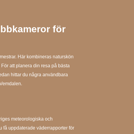
ebbkameror för
emestrar. Här kombineras naturskön
 För att planera din resa på bästa
 Nedan hittar du några användbara
r Vemdalen.
eriges meteorologiska och
u få uppdaterade väderrapporter för