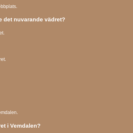
bbplats.
e det nuvarande vädret?
et.
et.
Vemdalen.
ret i Vemdalen?