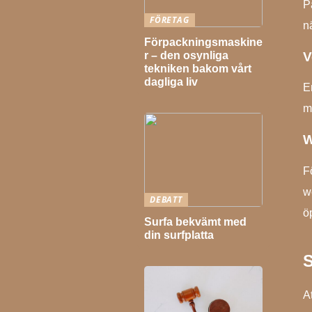
P
FÖRETAG
n
Förpackningsmaskine
V
r – den osynliga
tekniken bakom vårt
dagliga liv
E
m
W
F
w
DEBATT
ö
Surfa bekvämt med
din surfplatta
S
At