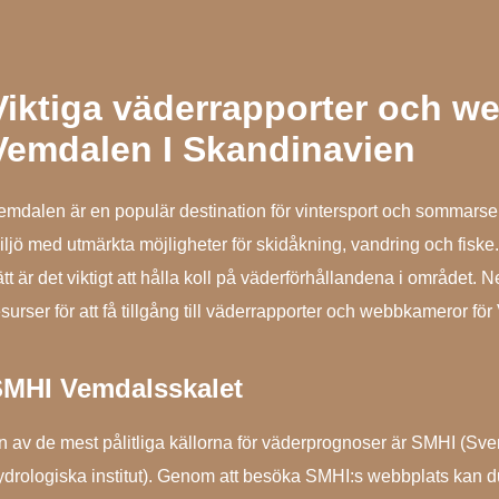
Viktiga väderrapporter och w
Vemdalen I Skandinavien
emdalen är en populär destination för vintersport och sommars
iljö med utmärkta möjligheter för skidåkning, vandring och fiske.
ätt är det viktigt att hålla koll på väderförhållandena i området.
esurser för att få tillgång till väderrapporter och webbkameror fö
MHI Vemdalsskalet
n av de mest pålitliga källorna för väderprognoser är SMHI (Sv
ydrologiska institut). Genom att besöka SMHI:s webbplats kan d