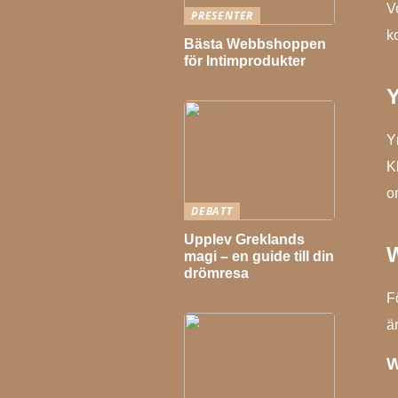
V
PRESENTER
k
Bästa Webbshoppen
för Intimprodukter
Y
Y
K
o
DEBATT
Upplev Greklands
magi – en guide till din
drömresa
F
ä
W