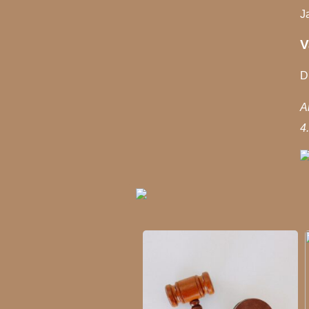
J
V
D
A
4