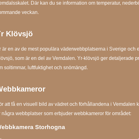
emdalsskalet. Där kan du se information om temperatur, nederbö
ommande veckan.
r Klövsjö
r är en av de mest populära väderwebbplatserna i Sverige och e
lövsjö, som är en del av Vemdalen. Yr-klövsjö ger detaljerade p
m soltimmar, luftfuktighet och snömängd.
Webbkameror
ör att få en visuell bild av vädret och förhållandena i Vemdal
r några webbplatser som erbjuder webbkameror för området:
ebbkamera Storhogna