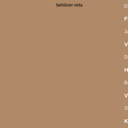
behöver veta
D
F
J
V
D
H
B
V
S
K