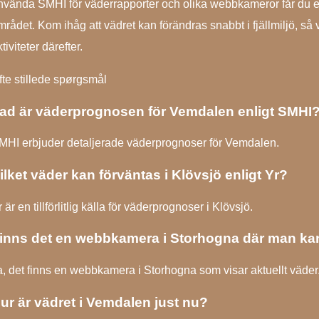
nvända SMHI för väderrapporter och olika webbkameror får du en
mrådet. Kom ihåg att vädret kan förändras snabbt i fjällmiljö, så 
tiviteter därefter.
fte stillede spørgsmål
ad är väderprognosen för Vemdalen enligt SMHI
MHI erbjuder detaljerade väderprognoser för Vemdalen.
ilket väder kan förväntas i Klövsjö enligt Yr?
 är en tillförlitlig källa för väderprognoser i Klövsjö.
inns det en webbkamera i Storhogna där man kan
a, det finns en webbkamera i Storhogna som visar aktuellt väder
ur är vädret i Vemdalen just nu?