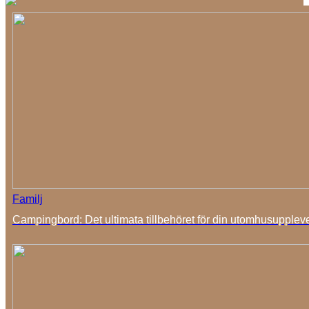
Familj
Campingbord: Det ultimata tillbehöret för din utomhusupplev