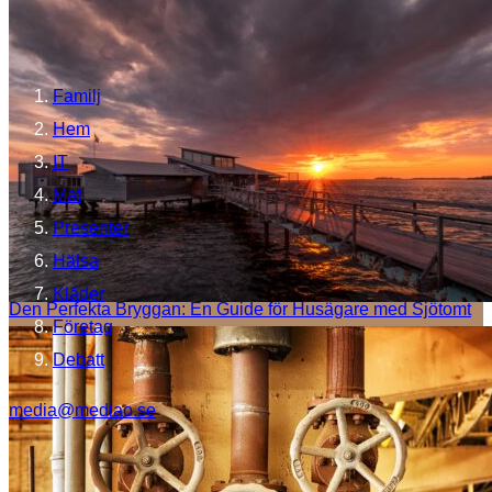
Familj
Hem
IT
Mat
Presenter
Hälsa
Kläder
Den Perfekta Bryggan: En Guide för Husägare med Sjötomt
Företag
Debatt
media@mediao.se