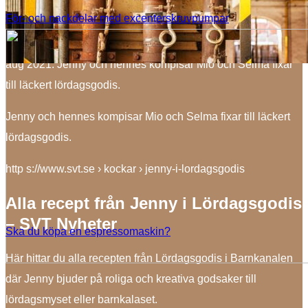
Lördagsgodis | SVT Play
För- och nackdelar med excenterskruvpumpar
Inga avsnitt finns tillgängliga just nu. Senast tillgängligt 31
aug 2021. Jenny och hennes kompisar Mio och Selma fixar
till läckert lördagsgodis.
Jenny och hennes kompisar Mio och Selma fixar till läckert
lördagsgodis.
http s://www.svt.se › kockar › jenny-i-lordagsgodis
Alla recept från Jenny i Lördagsgodis
– SVT Nyheter
Ska du köpa en espressomaskin?
Här hittar du alla recepten från Lördagsgodis i Barnkanalen
där Jenny bjuder på roliga och kreativa godsaker till
lördagsmyset eller barnkalaset.