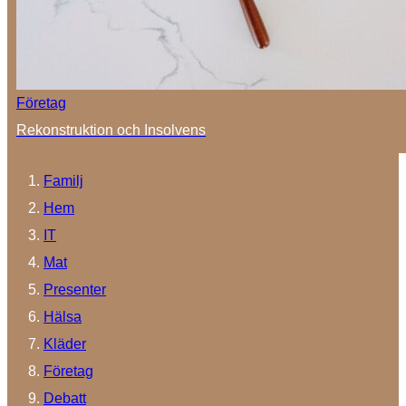
Företag
Rekonstruktion och Insolvens
Familj
Hem
IT
Mat
Presenter
Hälsa
Kläder
Företag
Debatt