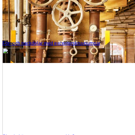
För- och nackdelar med excenterskruvpumpar