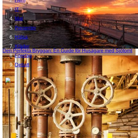
Hem
IT
Mat
Presenter
Hälsa
Kläder
Den Perfekta Bryggan: En Guide för Husägare med Sjötomt
Företag
Debatt
Lördagsgodis svt
http s://www.svtplay.se › lordagsgodis
Lördagsgodis – SVT Play