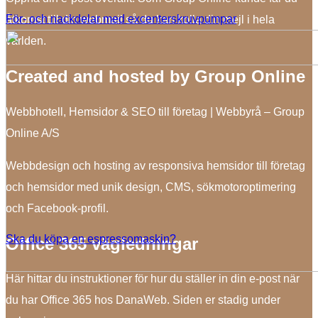
För- och nackdelar med excenterskruvpumpar
åtkomst till din webmail så du kan kolla din mejl i hela
världen.
Created and hosted by Group Online
Webbhotell, Hemsidor & SEO till företag | Webbyrå – Group
Online A/S
Webbdesign och hosting av responsiva hemsidor till företag
och hemsidor med unik design, CMS, sökmotoroptimering
och Facebook-profil.
Ska du köpa en espressomaskin?
Office 365 vägledningar
Här hittar du instruktioner för hur du ställer in din e-post när
du har Office 365 hos DanaWeb. Siden er stadig under