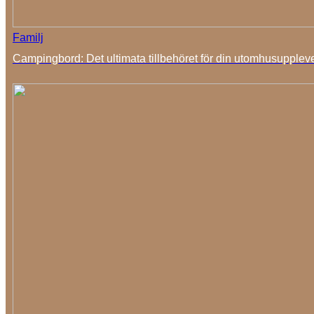
Familj
Campingbord: Det ultimata tillbehöret för din utomhusupplev