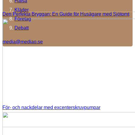
Hälsa
Kläder
Den Perfekta Bryggan: En Guide för Husägare med Sjötomt
Företag
Debatt
media@mediao.se
För- och nackdelar med excenterskruvpumpar