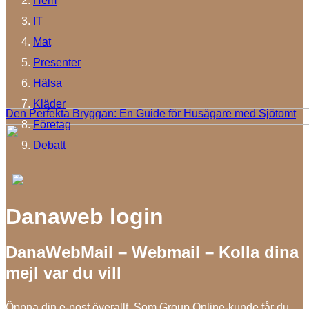
Hem
IT
Mat
Presenter
Hälsa
Kläder
Den Perfekta Bryggan: En Guide för Husägare med Sjötomt
Företag
Debatt
Danaweb login
DanaWebMail – Webmail – Kolla dina
mejl var du vill
Öppna din e-post överallt. Som Group Online-kunde får du